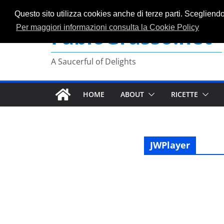
Salta
Questo sito utilizza cookies anche di terze parti. Scegliend
al
FabioGrasso.net
Per maggiori informazioni consulta la Cookie Policy
contenuto
A Saucerful of Delights
HOME
ABOUT
RICETTE
JWPlayer