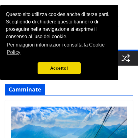
Salta
al
Questo sito utilizza cookies anche di terze parti.
FabioGrasso.net
contenuto
Scegliendo di chiudere questo banner o di
proseguire nella navigazione si esprime il
consenso all'uso dei cookie.
A Saucerful of Delights
Per maggiori informazioni consulta la Cookie
Policy
Accetto!
Camminate