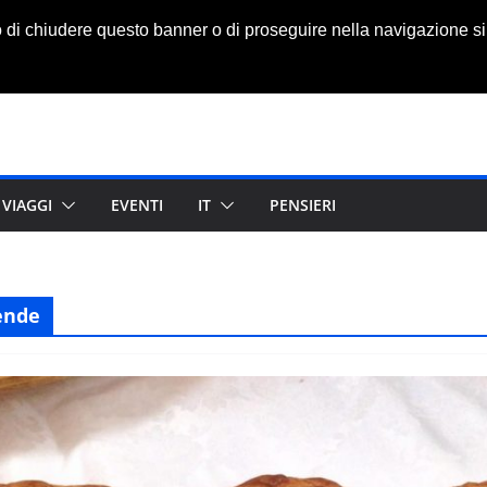
o di chiudere questo banner o di proseguire nella navigazione si
VIAGGI
EVENTI
IT
PENSIERI
ende