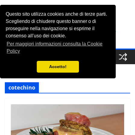
Salta
al
Questo sito utilizza cookies anche di terze parti.
FabioGrasso.net
contenuto
Scegliendo di chiudere questo banner o di
proseguire nella navigazione si esprime il
consenso all'uso dei cookie.
A Saucerful of Delights
Per maggiori informazioni consulta la Cookie
Policy
Accetto!
cotechino