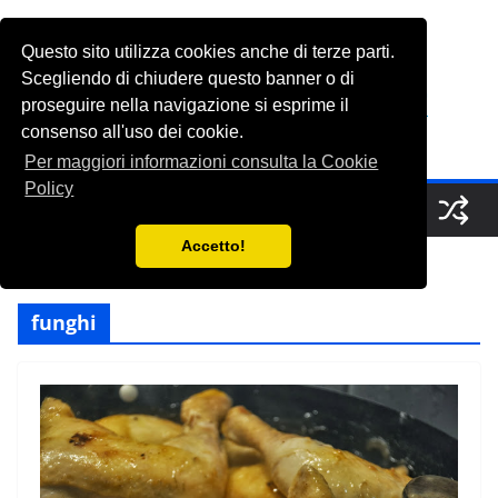
Salta
al
Questo sito utilizza cookies anche di terze parti.
FabioGrasso.net
contenuto
Scegliendo di chiudere questo banner o di
proseguire nella navigazione si esprime il
consenso all'uso dei cookie.
A Saucerful of Delights
Per maggiori informazioni consulta la Cookie
Policy
Accetto!
funghi