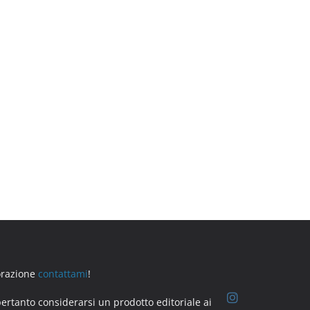
borazione
contattami
!
ertanto considerarsi un prodotto editoriale ai