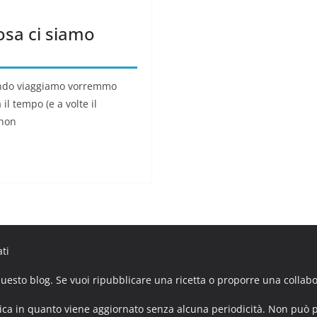
osa ci siamo
do viaggiamo vorremmo
il tempo (e a volte il
 non
ati
 questo blog. Se vuoi ripubblicare una ricetta o proporre una colla
ica in quanto viene aggiornato senza alcuna periodicità. Non può p