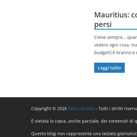
Mauritius: c
persi
Come sempre… quan
vedere ogni cosa, ma 
budget!) è tiranno e
Leggi tutto
Copyright © 2026
Fabio Grasso
- Tutti i diritti riserv
È vietata la copia, anche parziale, dei contenuti di
Questo blog non rappresenta una testata giornalist