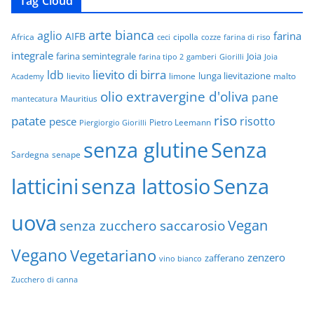
Tag Cloud
arte bianca
aglio
farina
AIFB
Africa
cipolla
ceci
cozze
farina di riso
integrale
farina semintegrale
Joia
farina tipo 2
gamberi
Giorilli
Joia
lievito di birra
ldb
lunga lievitazione
lievito
limone
malto
Academy
olio extravergine d'oliva
pane
Mauritius
mantecatura
riso
patate
risotto
pesce
Pietro Leemann
Piergiorgio Giorilli
senza glutine
Senza
Sardegna
senape
latticini
senza lattosio
Senza
uova
Vegan
senza zucchero saccarosio
Vegano
Vegetariano
zenzero
zafferano
vino bianco
Zucchero di canna