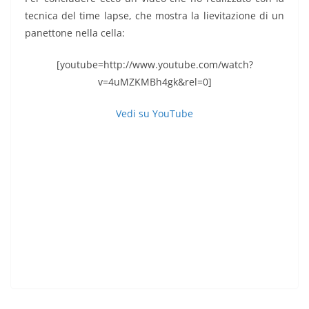
tecnica del time lapse, che mostra la lievitazione di un
panettone nella cella:
[youtube=http://www.youtube.com/watch?
v=4uMZKMBh4gk&rel=0]
Vedi su YouTube
cella di lievitazione artigianale, cella di lievitazione fai
da te, camera di lievitazione artigianale, camera di
lievitazione fai da te, stufa lievitazione, stufa, cella
lievitante, camera lievitante, lievitati, cella per
panettone, cella di lievitazione casalinga, camera di
lievitazione casalinga, cella di lievitazione fatta in casa,
camera di lievitazione fatta in casa, cella riscaldata,
camera riscaldata, pane, pizza, lievito, pasta madre