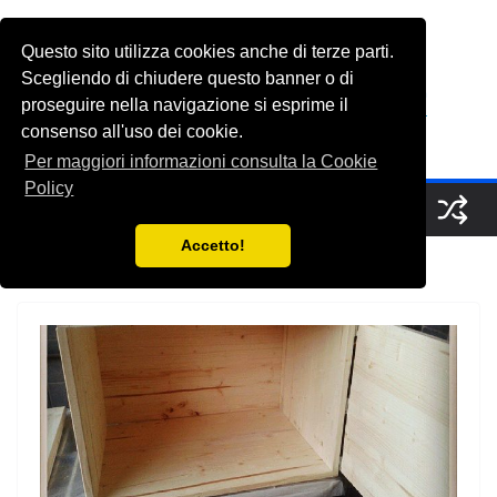
Salta
al
Questo sito utilizza cookies anche di terze parti.
FabioGrasso.net
contenuto
Scegliendo di chiudere questo banner o di
proseguire nella navigazione si esprime il
consenso all'uso dei cookie.
A Saucerful of Delights
Per maggiori informazioni consulta la Cookie
Policy
Accetto!