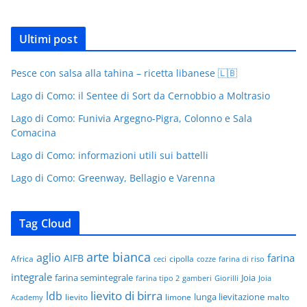
Ultimi post
Pesce con salsa alla tahina – ricetta libanese 🇱🇧
Lago di Como: il Sentee di Sort da Cernobbio a Moltrasio
Lago di Como: Funivia Argegno-Pigra, Colonno e Sala
Comacina
Lago di Como: informazioni utili sui battelli
Lago di Como: Greenway, Bellagio e Varenna
Tag Cloud
arte bianca
aglio
farina
AIFB
Africa
cipolla
ceci
cozze
farina di riso
integrale
farina semintegrale
Joia
farina tipo 2
gamberi
Giorilli
Joia
lievito di birra
ldb
lunga lievitazione
lievito
limone
malto
Academy