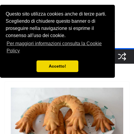
Salta
al
Questo sito utilizza cookies anche di terze parti.
FabioGrasso.net
contenuto
Scegliendo di chiudere questo banner o di
proseguire nella navigazione si esprime il
consenso all'uso dei cookie.
A Saucerful of Delights
Per maggiori informazioni consulta la Cookie
Policy
Accetto!