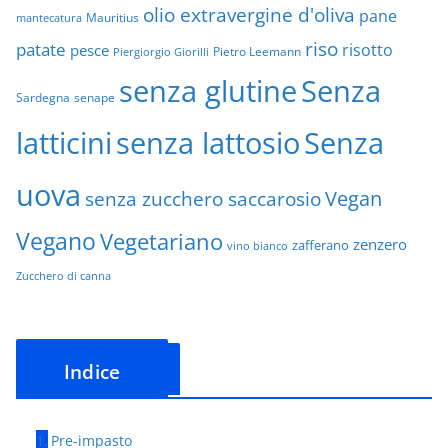
olio extravergine d'oliva
pane
Mauritius
mantecatura
riso
patate
risotto
pesce
Pietro Leemann
Piergiorgio Giorilli
senza glutine
Senza
Sardegna
senape
latticini
senza lattosio
Senza
uova
Vegan
senza zucchero saccarosio
Vegano
Vegetariano
zenzero
zafferano
vino bianco
Zucchero di canna
Indice
Pre-impasto