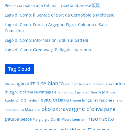
Pesce con salsa alla tahina – ricetta libanese 🇱🇧
Lago di Como: il Sentee di Sort da Cernobbio a Moltrasio
Lago di Como: Funivia Argegno-Pigra, Colonno e Sala
Comacina
Lago di Como: informazioni utili sui battelli
Lago di Como: Greenway, Bellagio e Varenna
Tag Cloud
arte bianca
aglio
farina
AIFB
Africa
cipolla
ceci
cozze
farina di riso
integrale
farina semintegrale
Joia
farina tipo 2
gamberi
Giorilli
Joia
lievito di birra
ldb
lunga lievitazione
lievito
limone
malto
Academy
olio extravergine d'oliva
pane
Mauritius
mantecatura
riso
patate
risotto
pesce
Pietro Leemann
Piergiorgio Giorilli