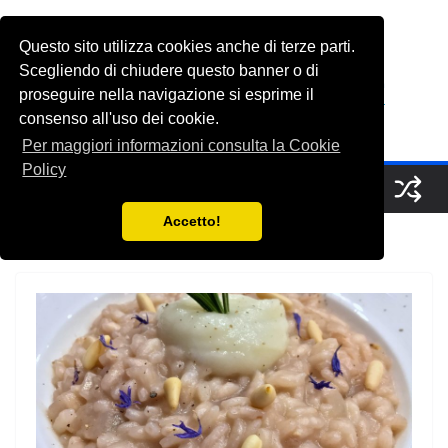
Salta
al
Questo sito utilizza cookies anche di terze parti.
FabioGrasso.net
contenuto
Scegliendo di chiudere questo banner o di
proseguire nella navigazione si esprime il
consenso all'uso dei cookie.
A Saucerful of Delights
Per maggiori informazioni consulta la Cookie
Policy
Accetto!