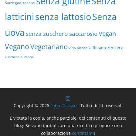
senza glutine
Senza
Sardegna
senape
latticini
senza lattosio
Senza
uova
Vegan
senza zucchero saccarosio
Vegano
Vegetariano
zenzero
zafferano
vino bianco
Zucchero di canna
Copyright © 2026
Fabio Grasso
- Tutti i diritti riservati
È vietata la copia, anche parziale, dei contenuti di questo
blog. Se vuoi ripubblicare una ricetta o proporre una
collaborazione
contattami
!