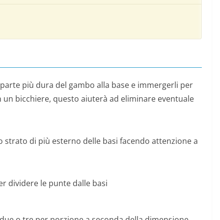
la parte più dura del gambo alla base e immergerli per
n un bicchiere, questo aiuterà ad eliminare eventuale
 strato di più esterno delle basi facendo attenzione a
r dividere le punte dalle basi
(due o tre per porzione a seconda della dimensione