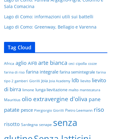
Sala Comacina
Lago di Como: informazioni utili sui battelli
Lago di Como: Greenway, Bellagio e Varenna
Tag Cloud
arte bianca
aglio
AIFB
Africa
cipolla
ceci
cozze
farina integrale
farina semintegrale
farina di riso
farina
lievito
ldb
Joia
lievito
tipo 2
gamberi
Giorilli
Joia Academy
di birra
lunga lievitazione
limone
malto
mantecatura
olio extravergine d'oliva
pane
Mauritius
riso
patate
pesce
Pietro Leemann
Piergiorgio Giorilli
senza
risotto
Sardegna
senape
glutine
Senza latticini