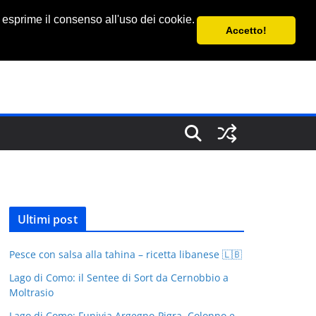
 esprime il consenso all'uso dei cookie.
Accetto!
Ultimi post
Pesce con salsa alla tahina – ricetta libanese 🇱🇧
Lago di Como: il Sentee di Sort da Cernobbio a
Moltrasio
Lago di Como: Funivia Argegno-Pigra, Colonno e