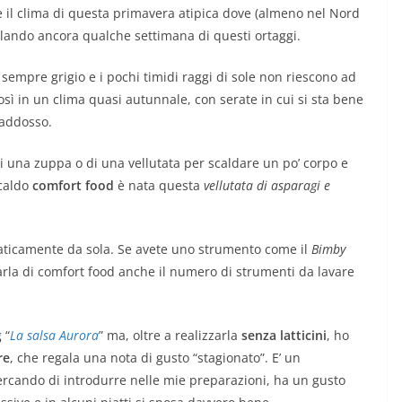
e il clima di questa primavera atipica dove (almeno nel Nord
egalando ancora qualche settimana di questi ortaggi.
 sempre grigio e i pochi timidi raggi di sole non riescono ad
osì in un clima quasi autunnale, con serate in cui si sta bene
 addosso.
i una zuppa o di una vellutata per scaldare un po’ corpo e
 caldo
comfort food
è nata questa
vellutata di asparagi e
 praticamente da sola. Se avete uno strumento come il
Bimby
arla di comfort food anche il numero di strumenti da lavare
 “
La salsa Aurora
” ma, oltre a realizzarla
senza latticini
, ho
re
, che regala una nota di gusto “stagionato”. E’ un
ercando di introdurre nelle mie preparazioni, ha un gusto