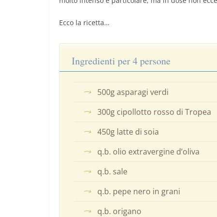
molto intenso e particolare, ma in dose non ecces
Ecco la ricetta…
Ingredienti per 4 persone
500g asparagi verdi
300g cipollotto rosso di Tropea
450g latte di soia
q.b. olio extravergine d’oliva
q.b. sale
q.b. pepe nero in grani
q.b. origano