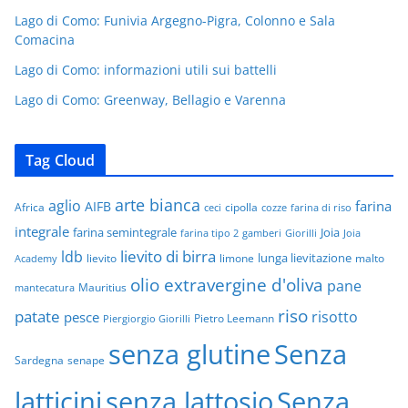
Lago di Como: Funivia Argegno-Pigra, Colonno e Sala
Comacina
Lago di Como: informazioni utili sui battelli
Lago di Como: Greenway, Bellagio e Varenna
Tag Cloud
arte bianca
aglio
farina
AIFB
Africa
cipolla
ceci
cozze
farina di riso
integrale
farina semintegrale
Joia
farina tipo 2
gamberi
Giorilli
Joia
lievito di birra
ldb
lunga lievitazione
lievito
limone
malto
Academy
olio extravergine d'oliva
pane
Mauritius
mantecatura
riso
patate
risotto
pesce
Pietro Leemann
Piergiorgio Giorilli
senza glutine
Senza
Sardegna
senape
latticini
senza lattosio
Senza