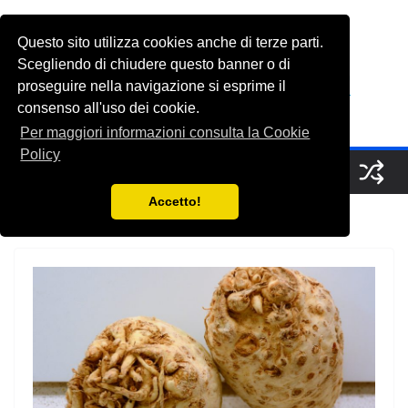
Salta
al
Questo sito utilizza cookies anche di terze parti.
FabioGrasso.net
contenuto
Scegliendo di chiudere questo banner o di
proseguire nella navigazione si esprime il
consenso all'uso dei cookie.
A Saucerful of Delights
Per maggiori informazioni consulta la Cookie
Policy
Accetto!