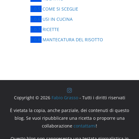
COME SI SCEGLIE
USI IN CUCINA
RICETTE
MANTECATURA DEL RISOTTO
Copyright © 2026
Fabio Grasso
- Tutti i diritti riservati
È vietata la copia, anche parziale, dei contenuti di questo
blog. Se vuoi ripubblicare una ricetta o proporre una
collaborazione
contattami
!
Questo blog non rappresenta una testata giornalistica in