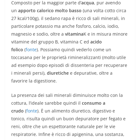
Composto per la maggior parte d’
acqua
, pur avendo
un
apporto calorico molto basso
(una volta cotto circa
27 kcal/100g), il sedano rapa è ricco di sali minerali, in
particolare potassio ma anche fosforo, calcio, iodio,
magnesio e sodio, oltre a
vitamina
K e in misura minore
vitamine del gruppo B, vitamina C ed
acido
folico
(
fonte
). Possiamo quindi vederlo come un
toccasana per le proprietà rimineralizzanti (molto utile
ad esempio dopo episodi di dissenteria per recuperare
i minerali persi),
diuretiche
e depurative, oltre a
favorire la digestione.
La presenza dei sali minerali diminuisce molto con la
cottura, l’ideale sarebbe quindi il
consumo a
crudo
(
fonte
). È un alimento diuretico, digestivo e
tonico, risulta quindi un buon depuratore per fegato e
reni, oltre che un espettorante naturale per le vie
respiratorie. Infine è ricco di apigenina, una sostanza,