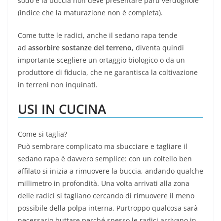
sodo e la buccia non deve presentare parti verdognole
(indice che la maturazione non è completa).
Come tutte le radici, anche il sedano rapa tende
ad
assorbire sostanze del terreno
, diventa quindi
importante scegliere un ortaggio biologico o da un
produttore di fiducia, che ne garantisca la coltivazione
in terreni non inquinati.
USI IN CUCINA
Come si taglia?
Può sembrare complicato ma sbucciare e tagliare il
sedano rapa è davvero semplice: con un coltello ben
affilato si inizia a rimuovere la buccia, andando qualche
millimetro in profondità. Una volta arrivati alla zona
delle radici si tagliano cercando di rimuovere il meno
possibile della polpa interna. Purtroppo qualcosa sarà
necessario buttare perché spesso le radici arrivano in