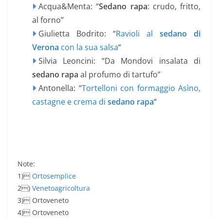
Acqua&Menta: “
Sedano rapa
: crudo, fritto,
al forno”
Giulietta Bodrito: “
Ravioli al
sedano di
Verona
con la sua salsa
“
Silvia Leoncini: “Da Mondovi insalata di
sedano rapa
al profumo di tartufo”
Antonella: “
Tortelloni con formaggio Asìno,
castagne e crema di
sedano rapa
“
Note:
1)
Ortosemplice
2)
Venetoagricoltura
3) Ortoveneto
4) Ortoveneto