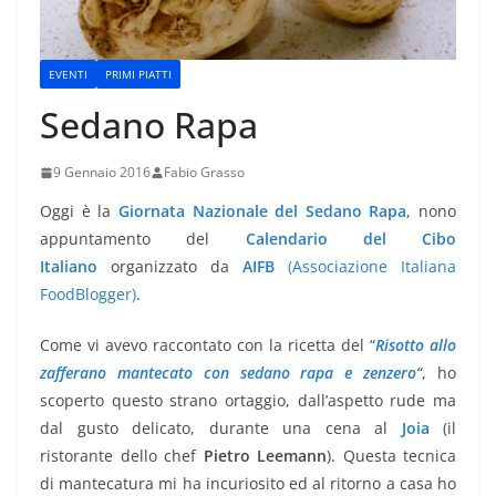
EVENTI
PRIMI PIATTI
Sedano Rapa
9 Gennaio 2016
Fabio Grasso
Oggi è la
Giornata Nazionale del Sedano Rapa
, nono
appuntamento del
Calendario del Cibo
Italiano
organizzato da
AIFB
(Associazione Italiana
FoodBlogger)
.
Come vi avevo raccontato con la ricetta del “
Risotto allo
zafferano mantecato con sedano rapa e zenzero
“
, ho
scoperto questo strano ortaggio, dall’aspetto rude ma
dal gusto delicato, durante una cena al
Joia
(il
ristorante dello chef
Pietro Leemann
). Questa tecnica
di mantecatura mi ha incuriosito ed al ritorno a casa ho