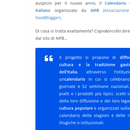
auspicio per il nuovo anno, il
Calendario 
Italiano
organizzato da
AIFB
(Associazione 
FoodBlogger)
.
Di cosa si tratta esattamente? Copio&Incollo dir
dal sito di AIFB…
Il progetto si propone di
diff
cultura e la tradizione gast
dell’Italia
, attraverso l’istitu
un
calendario
in cui si celebrano
giornate e 52 settimane nazionali,
piatti e i prodotti più tipici, scelti 
della loro diffusione e dei loro leg
cultura popolare
e organizzati sull
calendario delle stagioni e delle r
litugiche o istituzionali.