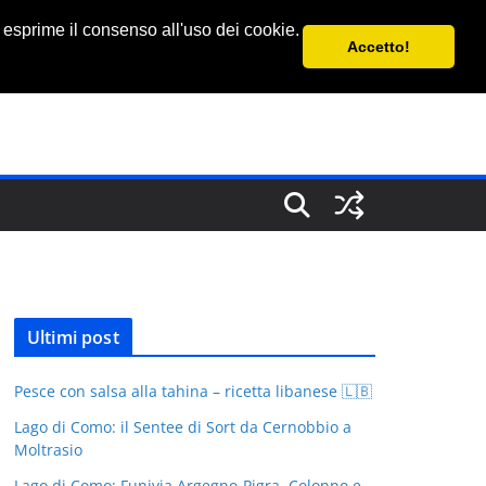
 esprime il consenso all'uso dei cookie.
Accetto!
Ultimi post
Pesce con salsa alla tahina – ricetta libanese 🇱🇧
Lago di Como: il Sentee di Sort da Cernobbio a
Moltrasio
Lago di Como: Funivia Argegno-Pigra, Colonno e