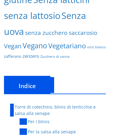
senza lattosio
Senza
uova
senza zucchero saccarosio
Vegano
Vegetariano
Vegan
vino bianco
zenzero
zafferano
Zucchero di canna
Indice
Torre di cotechino, blinis di lenticchie e
salsa alla senape
Per i blinis
Per la salsa alla senape