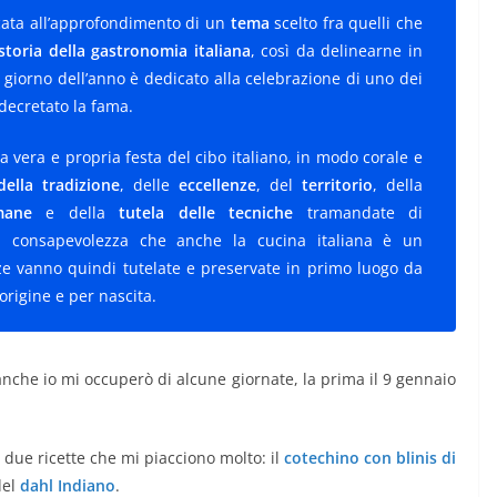
cata all’approfondimento di un
tema
scelto fra quelli che
toria della gastronomia italiana
, così da delinearne in
 giorno dell’anno è dedicato alla celebrazione di uno dei
 decretato la fama.
na vera e propria festa del cibo italiano, in modo corale e
della tradizione
, delle
eccellenze
, del
territorio
, della
mane
e della
tutela delle tecniche
tramandate di
a consapevolezza che anche la cucina italiana è un
zze vanno quindi tutelate e preservate in primo luogo da
origine e per nascita.
(anche io mi occuperò di alcune giornate, la prima il 9 gennaio
o due ricette che mi piacciono molto: il
cotechino con blinis di
del
dahl Indiano
.