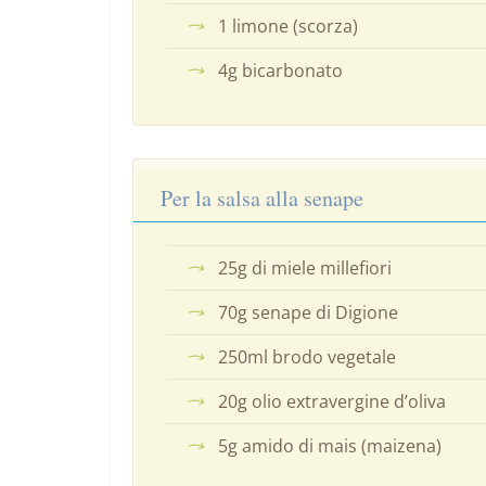
1 limone (scorza)
4g bicarbonato
Per la salsa alla senape
25g di miele millefiori
70g senape di Digione
250ml brodo vegetale
20g olio extravergine d’oliva
5g amido di mais (maizena)