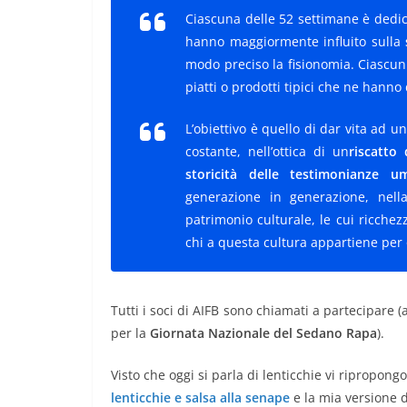
Ciascuna delle 52 settimane è dedi
hanno maggiormente influito sulla
s
modo preciso la fisionomia. Ciascun
piatti o prodotti tipici che ne hanno
L’obiettivo è quello di dar vita ad u
costante, nell’ottica di un
riscatto 
storicità delle testimonianze u
generazione in generazione, nell
patrimonio culturale, le cui ricche
chi a questa cultura appartiene per 
Tutti i soci di AIFB sono chiamati a partecipare 
per la
Giornata Nazionale del Sedano Rapa
).
Visto che oggi si parla di lenticchie vi ripropong
lenticchie e salsa alla senape
e la mia versione 