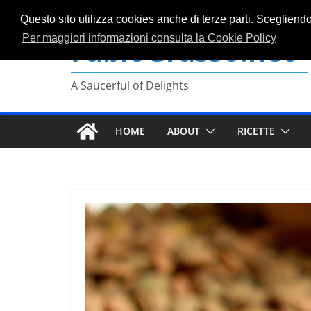
Salta
Questo sito utilizza cookies anche di terze parti. Scegliend
al
FabioGrasso.net
Per maggiori informazioni consulta la Cookie Policy
contenuto
A Saucerful of Delights
HOME
ABOUT
RICETTE