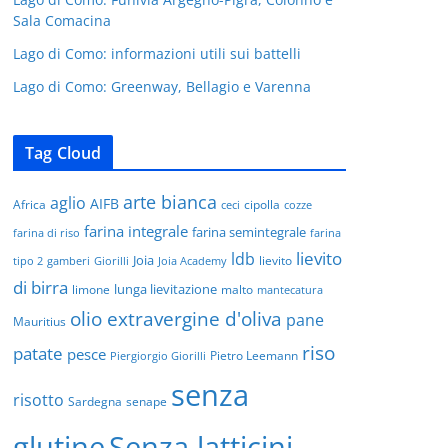
Sala Comacina
Lago di Como: informazioni utili sui battelli
Lago di Como: Greenway, Bellagio e Varenna
Tag Cloud
arte bianca
aglio
AIFB
Africa
cipolla
ceci
cozze
farina integrale
farina semintegrale
farina di riso
farina
lievito
ldb
Joia
lievito
tipo 2
gamberi
Giorilli
Joia Academy
di birra
lunga lievitazione
limone
malto
mantecatura
olio extravergine d'oliva
pane
Mauritius
riso
patate
pesce
Pietro Leemann
Piergiorgio Giorilli
senza
risotto
Sardegna
senape
glutine
Senza latticini