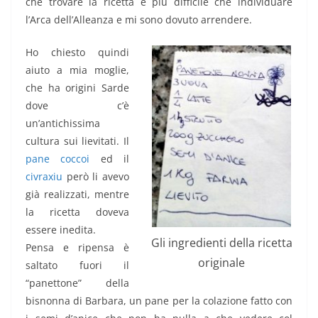
che trovare la ricetta è più difficile che individuare
l’Arca dell’Alleanza e mi sono dovuto arrendere.
Ho chiesto quindi
aiuto a mia moglie,
che ha origini Sarde
dove c’è
un’antichissima
cultura sui lievitati. Il
pane coccoi
ed il
civraxiu
però li avevo
già realizzati, mentre
la ricetta doveva
essere inedita.
Gli ingredienti della ricetta
Pensa e ripensa è
originale
saltato fuori il
“panettone” della
bisnonna di Barbara, un pane per la colazione fatto con