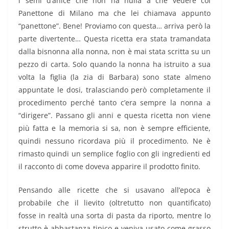
i semi d’anice che non ha nulla a che vedere col
Panettone di Milano ma che lei chiamava appunto
“panettone”. Bene! Proviamo con questa… arriva però la
parte divertente… Questa ricetta era stata tramandata
dalla bisnonna alla nonna, non è mai stata scritta su un
pezzo di carta. Solo quando la nonna ha istruito a sua
volta la figlia (la zia di Barbara) sono state almeno
appuntate le dosi, tralasciando però completamente il
procedimento perché tanto c’era sempre la nonna a
“dirigere”. Passano gli anni e questa ricetta non viene
più fatta e la memoria si sa, non è sempre efficiente,
quindi nessuno ricordava più il procedimento. Ne è
rimasto quindi un semplice foglio con gli ingredienti ed
il racconto di come doveva apparire il prodotto finito.
Pensando alle ricette che si usavano all’epoca è
probabile che il lievito (oltretutto non quantificato)
fosse in realtà una sorta di pasta da riporto, mentre lo
strutto è abbastanza tipico e veniva usato come grasso