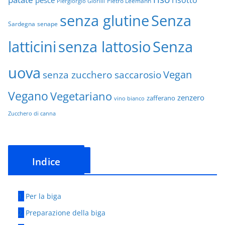
risotto
pesce
Pietro Leemann
Piergiorgio Giorilli
senza glutine
Senza
Sardegna
senape
latticini
senza lattosio
Senza
uova
Vegan
senza zucchero saccarosio
Vegano
Vegetariano
zenzero
zafferano
vino bianco
Zucchero di canna
Indice
Per la biga
Preparazione della biga