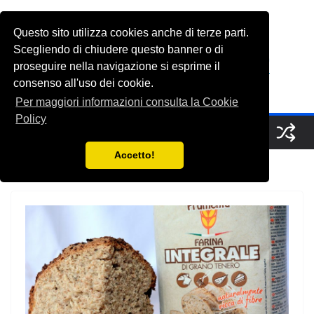
Salta
al
Questo sito utilizza cookies anche di terze parti.
FabioGrasso.net
contenuto
Scegliendo di chiudere questo banner o di
proseguire nella navigazione si esprime il
consenso all'uso dei cookie.
A Saucerful of Delights
Per maggiori informazioni consulta la Cookie
Policy
Accetto!