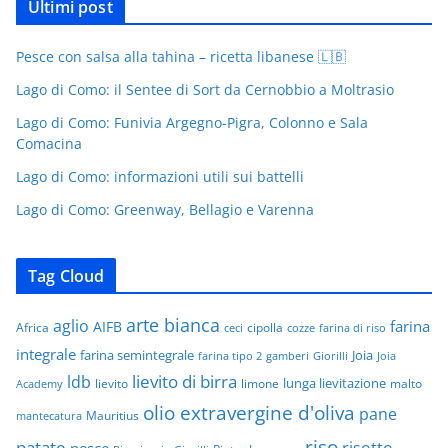
Ultimi post
Pesce con salsa alla tahina – ricetta libanese 🇱🇧
Lago di Como: il Sentee di Sort da Cernobbio a Moltrasio
Lago di Como: Funivia Argegno-Pigra, Colonno e Sala
Comacina
Lago di Como: informazioni utili sui battelli
Lago di Como: Greenway, Bellagio e Varenna
Tag Cloud
arte bianca
aglio
farina
AIFB
Africa
cipolla
ceci
cozze
farina di riso
integrale
farina semintegrale
Joia
farina tipo 2
gamberi
Giorilli
Joia
lievito di birra
ldb
lunga lievitazione
lievito
limone
malto
Academy
olio extravergine d'oliva
pane
Mauritius
mantecatura
riso
patate